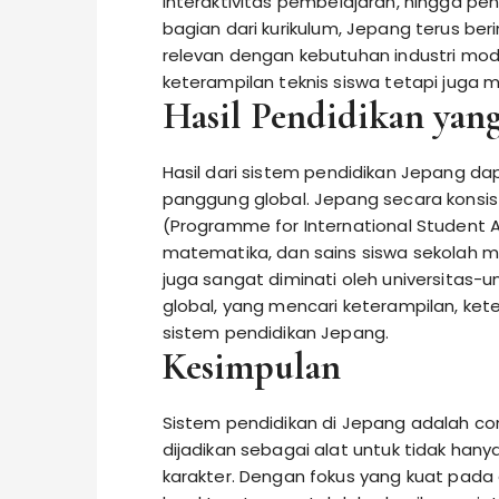
interaktivitas pembelajaran, hingga 
bagian dari kurikulum, Jepang terus be
relevan dengan kebutuhan industri moder
keterampilan teknis siswa tetapi juga m
Hasil Pendidikan ya
Hasil dari sistem pendidikan Jepang dap
panggung global. Jepang secara konsis
(Programme for International Studen
matematika, dan sains siswa sekolah m
juga sangat diminati oleh universitas-un
global, yang mencari keterampilan, kete
sistem pendidikan Jepang.
Kesimpulan
Sistem pendidikan di Jepang adalah co
dijadikan sebagai alat untuk tidak ha
karakter. Dengan fokus yang kuat pada di