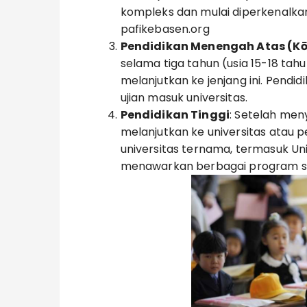
kompleks dan mulai diperkenalkan
pafikebasen.org
Pendidikan Menengah Atas (Kō
selama tiga tahun (usia 15-18 tahu
melanjutkan ke jenjang ini. Pendid
ujian masuk universitas.
Pendidikan Tinggi
: Setelah men
melanjutkan ke universitas atau p
universitas ternama, termasuk Uni
menawarkan berbagai program st