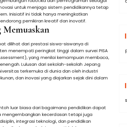
pengembangan robotika dan pemrograman sebagai
rinovasi untuk menjaga sistem pendidikannya tetap
n. Inisiatif ini tidak hanya meningkatkan
endorong pemikiran kreatif dan inovatif.
ng Memuaskan
at dilihat dari prestasi siswa-siswanya di
ten menempati peringkat tinggi dalam survei PISA
t Assessment), yang menilai kemampuan membaca,
enengah. Lulusan dari sekolah-sekolah Jepang
iversitas terkemuka di dunia dan oleh industri
kunan, dan inovasi yang diajarkan sejak dini dalam
ntoh luar biasa dari bagaimana pendidikan dapat
nya mengembangkan kecerdasan tetapi juga
siplin, integrasi teknologi, dan pendidikan