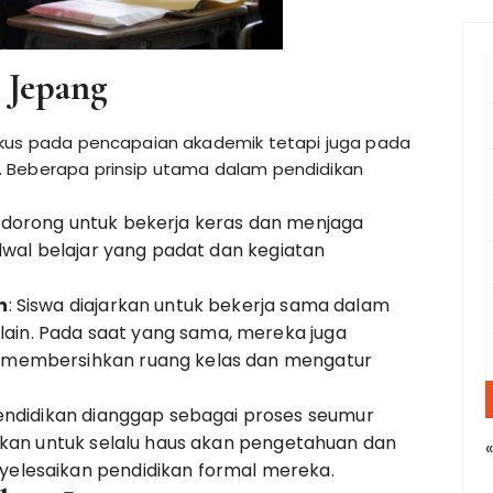
f
i Jepang
r
okus pada pencapaian akademik tetapi juga pada
:
. Beberapa prinsip utama dalam pendidikan
didorong untuk bekerja keras dan menjaga
jadwal belajar yang padat dan kegiatan
n
: Siswa diajarkan untuk bekerja sama dalam
ain. Pada saat yang sama, mereka juga
k membersihkan ruang kelas dan mengatur
Pendidikan dianggap sebagai proses seumur
jarkan untuk selalu haus akan pengetahuan dan
yelesaikan pendidikan formal mereka.