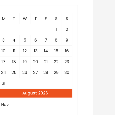
c
h
M
T
W
T
F
S
S
o
1
2
3
4
5
6
7
8
9
10
11
12
13
14
15
16
17
18
19
20
21
22
23
24
25
26
27
28
29
30
31
August 2026
« Nov