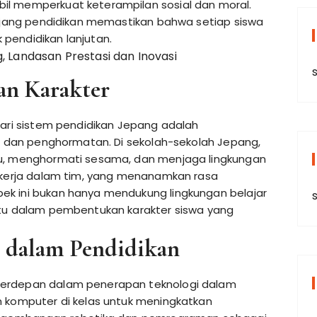
il memperkuat keterampilan sosial dan moral.
enjang pendidikan memastikan bahwa setiap siswa
pendidikan lanjutan.
an Karakter
dari sistem pendidikan Jepang adalah
s, dan penghormatan. Di sekolah-sekolah Jepang,
tu, menghormati sesama, dan menjaga lingkungan
bekerja dalam tim, yang menanamkan rasa
ek ini bukan hanya mendukung lingkungan belajar
ntu dalam pembentukan karakter siswa yang
i dalam Pendidikan
terdepan dalam penerapan teknologi dalam
n komputer di kelas untuk meningkatkan