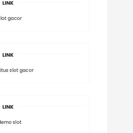
LINK
slot gacor
LINK
situs slot gacor
LINK
demo slot