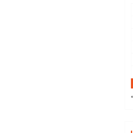
f
r
: