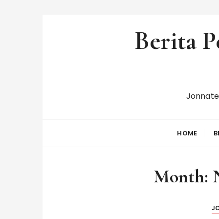
S
Berita P
k
i
p
t
o
c
Jonnate
o
n
t
HOME
B
e
n
t
Month:
J