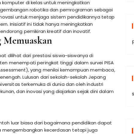
n komputer di kelas untuk meningkatkan
pengembangan robotika dan pemrograman sebagai
rinovasi untuk menjaga sistem pendidikannya tetap
n. Inisiatif ini tidak hanya meningkatkan
endorong pemikiran kreatif dan inovatif.
ng Memuaskan
at dilihat dari prestasi siswa-siswanya di
ten menempati peringkat tinggi dalam survei PISA
t Assessment), yang menilai kemampuan membaca,
enengah. Lulusan dari sekolah-sekolah Jepang
iversitas terkemuka di dunia dan oleh industri
kunan, dan inovasi yang diajarkan sejak dini dalam
ntoh luar biasa dari bagaimana pendidikan dapat
nya mengembangkan kecerdasan tetapi juga