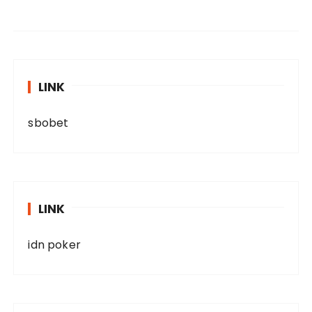
LINK
sbobet
LINK
idn poker