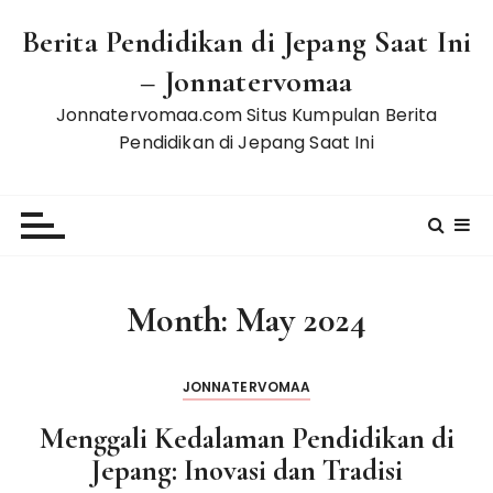
S
Berita Pendidikan di Jepang Saat Ini
k
i
– Jonnatervomaa
p
Jonnatervomaa.com Situs Kumpulan Berita
t
Pendidikan di Jepang Saat Ini
o
c
o
n
t
e
Month:
May 2024
n
t
JONNATERVOMAA
Menggali Kedalaman Pendidikan di
Jepang: Inovasi dan Tradisi