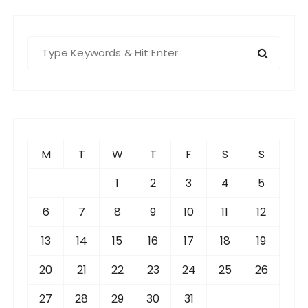
S
e
a
r
c
h
f
M
T
W
T
F
S
S
o
r
1
2
3
4
5
:
6
7
8
9
10
11
12
13
14
15
16
17
18
19
20
21
22
23
24
25
26
27
28
29
30
31