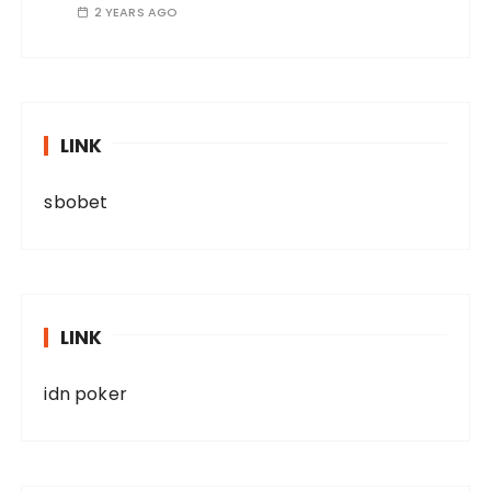
2 YEARS AGO
LINK
sbobet
LINK
idn poker