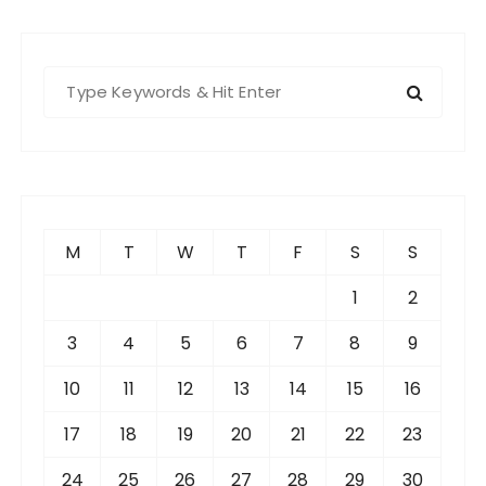
S
e
a
r
c
h
f
M
T
W
T
F
S
S
o
r
1
2
:
3
4
5
6
7
8
9
10
11
12
13
14
15
16
17
18
19
20
21
22
23
24
25
26
27
28
29
30