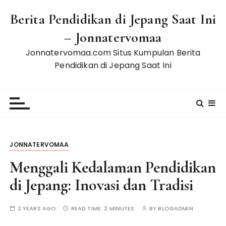
S
Berita Pendidikan di Jepang Saat Ini
k
i
– Jonnatervomaa
p
Jonnatervomaa.com Situs Kumpulan Berita
t
Pendidikan di Jepang Saat Ini
o
c
o
n
t
e
n
JONNATERVOMAA
t
Menggali Kedalaman Pendidikan
di Jepang: Inovasi dan Tradisi
2 YEARS AGO
READ TIME:
2 MINUTES
BY
BLOGADMIN