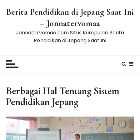
S
Berita Pendidikan di Jepang Saat Ini
k
i
– Jonnatervomaa
p
Jonnatervomaa.com Situs Kumpulan Berita
t
Pendidikan di Jepang Saat Ini
o
c
o
n
t
e
Berbagai Hal Tentang Sistem
n
t
Pendidikan Jepang