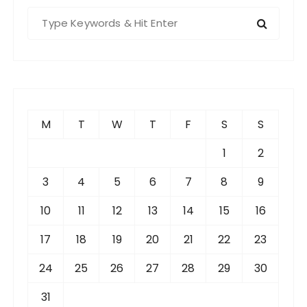
S
e
a
r
c
h
f
M
T
W
T
F
S
S
o
r
1
2
:
3
4
5
6
7
8
9
10
11
12
13
14
15
16
17
18
19
20
21
22
23
24
25
26
27
28
29
30
31