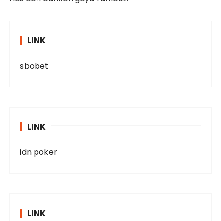
LINK
sbobet
LINK
idn poker
LINK