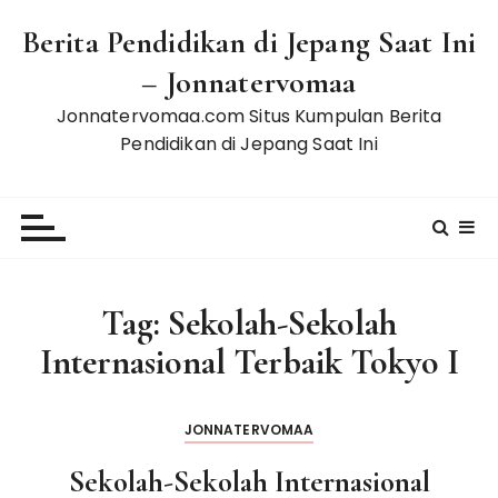
S
Berita Pendidikan di Jepang Saat Ini
k
i
– Jonnatervomaa
p
Jonnatervomaa.com Situs Kumpulan Berita
t
Pendidikan di Jepang Saat Ini
o
c
o
n
t
e
Tag:
Sekolah-Sekolah
n
t
Internasional Terbaik Tokyo I
JONNATERVOMAA
Sekolah-Sekolah Internasional