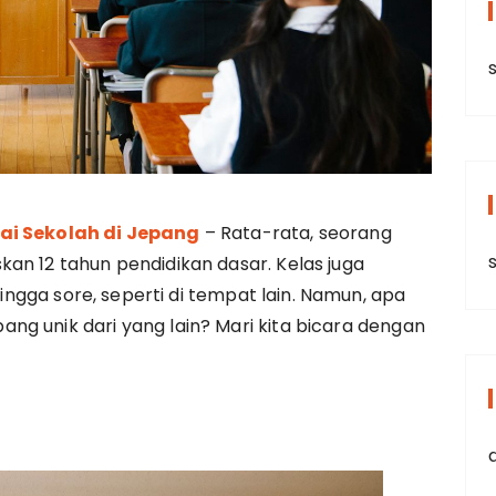
ai Sekolah di Jepang
– Rata-rata, seorang
n 12 tahun pendidikan dasar. Kelas juga
hingga sore, seperti di tempat lain. Namun, apa
g unik dari yang lain? Mari kita bicara dengan