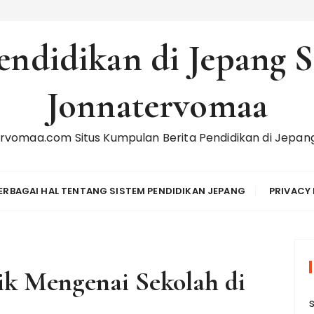
endidikan di Jepang S
Jonnatervomaa
rvomaa.com Situs Kumpulan Berita Pendidikan di Jepang 
ERBAGAI HAL TENTANG SISTEM PENDIDIKAN JEPANG
PRIVACY 
ik Mengenai Sekolah di