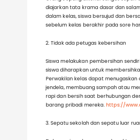
diajarkan tata krama dasar dan salam
dalam kelas, siswa bersujud dan bersa
sebelum kelas berakhir pada sore har
2. Tidak ada petugas kebersihan
Siswa melakukan pembersihan sendiri. S
siswa diharapkan untuk membersihkan
Perwakilan kelas dapat menugaskan 
jendela, membuang sampah atau mena
rapi dan bersih saat berhubungan d
barang pribadi mereka.
https://www
3. Sepatu sekolah dan sepatu luar ru