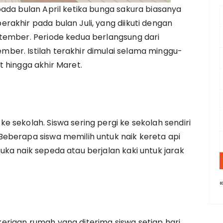
ada bulan April ketika bunga sakura biasanya
f
akhir pada bulan Juli, yang diikuti dengan
r
tember. Periode kedua berlangsung dari
:
er. Istilah terakhir dimulai selama minggu-
 hingga akhir Maret.
 sekolah. Siswa sering pergi ke sekolah sendiri
eberapa siswa memilih untuk naik kereta api
ka naik sepeda atau berjalan kaki untuk jarak
rjaan rumah yang diterima siswa setiap hari,