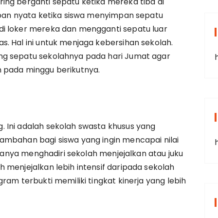
ing berganti sepatu ketika mereka tiba di
upan nyata ketika siswa menyimpan sepatu
i loker mereka dan mengganti sepatu luar
. Hal ini untuk menjaga kebersihan sekolah.
ng sepatu sekolahnya pada hari Jumat agar
 pada minggu berikutnya.
 Ini adalah sekolah swasta khusus yang
ambahan bagi siswa yang ingin mencapai nilai
iasanya menghadiri sekolah menjejalkan atau juku
 menjejalkan lebih intensif daripada sekolah
ram terbukti memiliki tingkat kinerja yang lebih