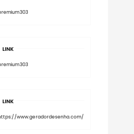
premium303
LINK
premium303
LINK
https://www.geradordesenha.com/