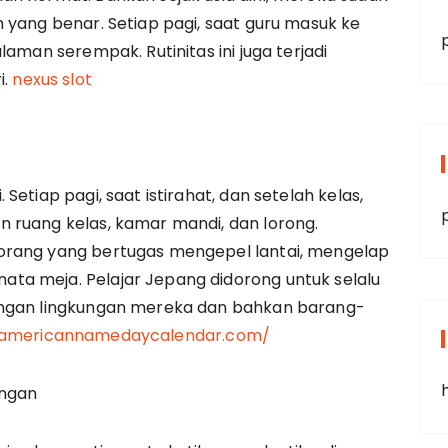
 yang benar. Setiap pagi, saat guru masuk ke
laman serempak. Rutinitas ini juga terjadi
i.
nexus slot
etiap pagi, saat istirahat, dan setelah kelas,
 ruang kelas, kamar mandi, dan lorong.
orang yang bertugas mengepel lantai, mengelap
ta meja. Pelajar Jepang didorong untuk selalu
engan lingkungan mereka dan bahkan barang-
.americannamedaycalendar.com/
angan