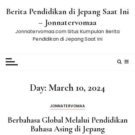
S
Berita Pendidikan di Jepang Saat Ini
k
i
– Jonnatervomaa
p
Jonnatervomaa.com Situs Kumpulan Berita
t
Pendidikan di Jepang Saat Ini
o
c
o
n
t
e
Day:
March 10, 2024
n
t
JONNATERVOMAA
Berbahasa Global Melalui Pendidikan
Bahasa Asing di Jepang